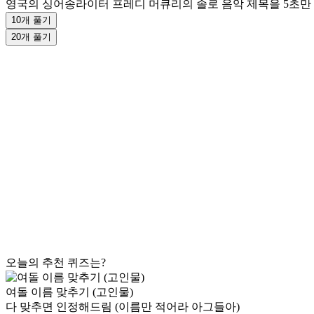
영국의 싱어송라이터 프레디 머큐리의 솔로 음악 제목을 5초만 듣고 
10개 풀기
20개 풀기
오늘의 추천 퀴즈는?
여돌 이름 맞추기 (고인물)
다 맞추면 인정해드림 (이름만 적어라 아그들아)