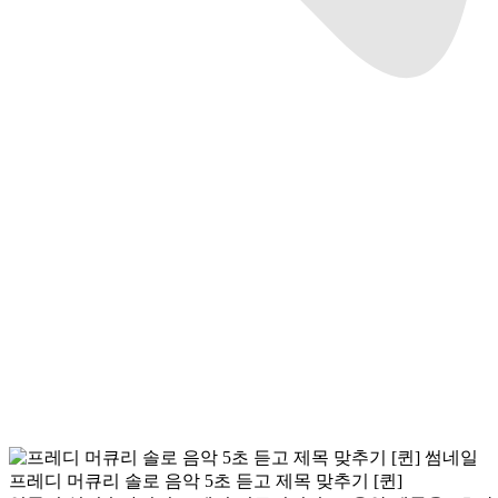
프레디 머큐리 솔로 음악 5초 듣고 제목 맞추기 [퀸]