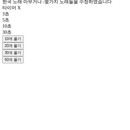
한국 노래 아무거나 -몇가지 노래들을 수정하였습니다
타이머 X
3초
5초
10초
30초
10개 풀기
20개 풀기
30개 풀기
50개 풀기