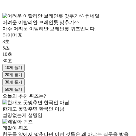
어려운 이탈리안 브레인롯 맞추기^^
아주 어려운 이탈리안 브레인롯 퀴즈입니다.
타이머 X
3초
5초
10초
30초
10개 풀기
20개 풀기
30개 풀기
50개 풀기
오늘의 추천 퀴즈는?
한개도 못맞추면 한국인 아님
설명없는게 설명임
왜알아 퀴즈
친구들 앞에서 맞춘다면 이런 것들은 왜 아냐는 질문을 받을