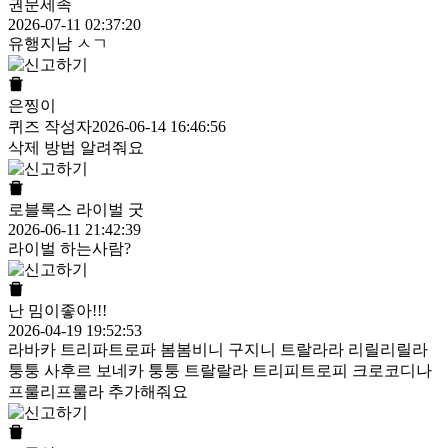
권문세족
2026-07-11 02:37:20
유행지남 ㅅㄱ
은찡이
퀴즈 작성자
2026-06-14 16:46:56
삭제 방법 알려줘요
로블록스 라이벌 굿
2026-06-11 21:42:39
라이벌 하는사람?
난 밈이좋아!!!
2026-04-19 19:52:53
라바카 트리파트로파 봄봄비니 구지니 트랄라라 리릴리릴라
퉁퉁 사후르 보네카 퉁퉁 트랄랄라 트리피트로피 크로코디나
프룰리프룰라 추가해줘요