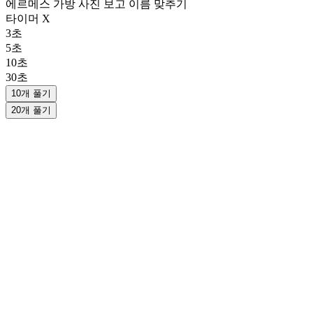
에르메스 가방 사진 보고 이름 맞추기
타이머 X
3초
5초
10초
30초
10개 풀기
20개 풀기