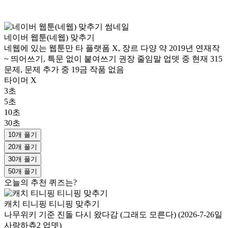
네이버 웹툰(네웹) 맞추기
네웹에 있는 웹툰만 타 플랫폼 X, 장르 다양 약 2019년 연재작
~ 띄어쓰기, 특문 없이 붙여쓰기 권장 줄임말 업뎃 중 현재 315
문제, 문제 추가 중 19금 작품 없음
타이머 X
3초
5초
10초
30초
10개 풀기
20개 풀기
30개 풀기
50개 풀기
오늘의 추천 퀴즈는?
캐치 티니핑 티니핑 맞추기
나무위키 기준 진돌 다시 왔다감 (그래도 모른다) (2026-7-26일
사랑하츄2 업뎃)