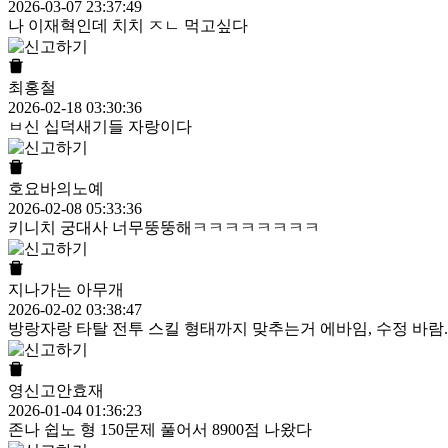
2026-03-07 23:37:49
나 이재혁인데 치치 ㅈㄴ 먹고싶다
최홍철
2026-02-18 03:30:36
ㅂ신 십덕새기들 자랑이다
호요바의노예
2026-02-08 05:33:36
키니치 궁대사 너무뚱뚱해ㅋㅋㅋㅋㅋㅋㅋㅋ
지나가는 아무개
2026-02-02 03:38:47
방랑자랑 타탈 전투 스킬 형태까지 맞추는거 에바임, 수정 바람.
영신고안효재
2026-01-04 01:36:23
존나 쉽노 형 150문제 풀어서 8900점 나왔다