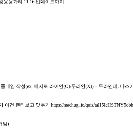
용용가리 11.16 업데이트까지
, 풀네임 작성(ex. 메지로 라이언(O)/두리안(X)) + 두라멘테, 다스
티보고 맞추기 https://machugi.io/quiz/taH5IcHSTNY5ob
거임)