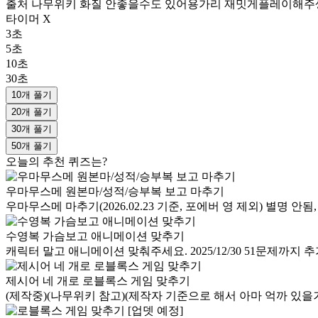
출처 나무위키 화질 안좋을수도 있어용가리 재밋게플레이해주셍
타이머 X
3초
5초
10초
30초
10개 풀기
20개 풀기
30개 풀기
50개 풀기
오늘의 추천 퀴즈는?
우마무스메 원본마/성적/승부복 보고 마추기
우마무스메 마추기(2026.02.23 기준, 포에버 영 제외) 별명 안됨
수영복 가슴보고 애니메이션 맞추기
캐릭터 말고 애니메이션 맞춰주세요. 2025/12/30 51문제까지 추가 이건 팬
제시어 네 개로 로블록스 게임 맞추기
(제작중)(나무위키 참고)(제작자 기준으로 해서 아마 억까 있을