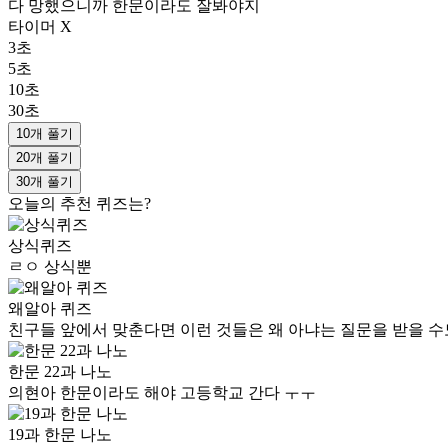
다 망했으니까 한문이라도 잘봐야지
타이머 X
3초
5초
10초
30초
10개 풀기
20개 풀기
30개 풀기
오늘의 추천 퀴즈는?
상식퀴즈
ㄹㅇ 상식뿐
왜알아 퀴즈
친구들 앞에서 맞춘다면 이런 것들은 왜 아냐는 질문을 받을 수
한문 22과 나노
의현아 한문이라도 해야 고등학교 간다 ㅜㅜ
19과 한문 나노