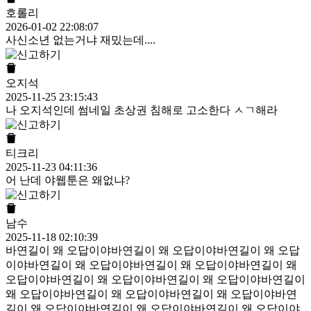
호롤리
2026-01-02 22:08:07
사신소년 없는거냐 재밌는데....
오지석
2025-11-25 23:15:43
나 오지석인데 썸네일 초상권 침해로 고소한다 ㅅㄱ해라
티크리
2025-11-23 04:11:36
어 난데 야웹툰은 왜없냐?
남수
2025-11-18 02:10:39
바연길이 왜 오답이야바연길이 왜 오답이야바연길이 왜 오답
이야바연길이 왜 오답이야바연길이 왜 오답이야바연길이 왜
오답이야바연길이 왜 오답이야바연길이 왜 오답이야바연길이
왜 오답이야바연길이 왜 오답이야바연길이 왜 오답이야바연
길이 왜 오답이야바연길이 왜 오답이야바연길이 왜 오답이야