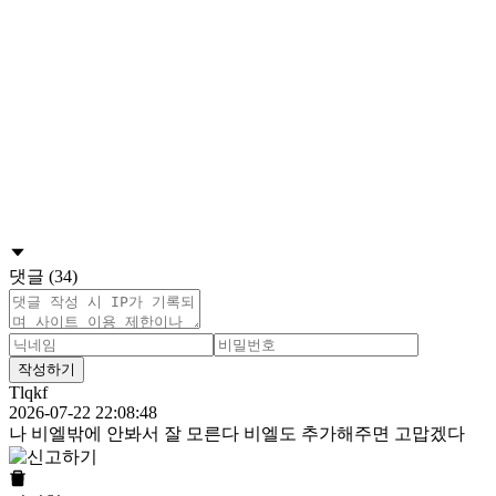
댓글 (34)
작성하기
Tlqkf
2026-07-22 22:08:48
나 비엘밖에 안봐서 잘 모른다 비엘도 추가해주면 고맙겠다