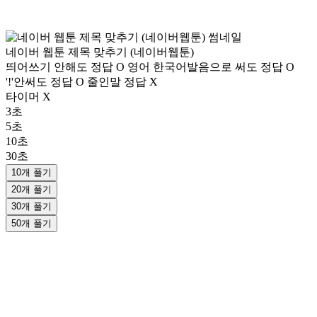
네이버 웹툰 제목 맞추기 (네이버웹툰)
띄어쓰기 안해도 정답 O 영어 한국어발음으로 써도 정답 O
'!'안써도 정답 O 줄인말 정답 X
타이머 X
3초
5초
10초
30초
10개 풀기
20개 풀기
30개 풀기
50개 풀기