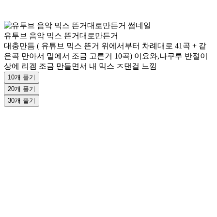
유투브 음악 믹스 뜬거대로만든거
대충만듬 ( 유튜브 믹스 뜬거 위에서부터 차례대로 41곡 + 같
은곡 만아서 밑에서 조금 고른거 10곡) 이요와,나쿠루 반절이
상에 리겜 조금 만들면서 내 믹스 ㅈ댄걸 느낌
10개 풀기
20개 풀기
30개 풀기