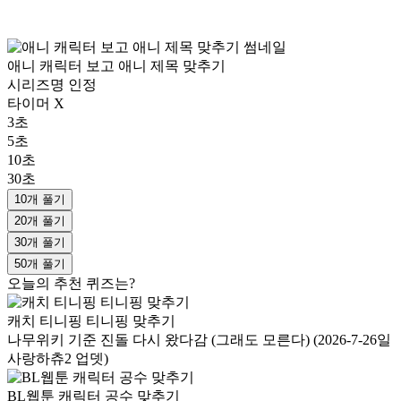
애니 캐릭터 보고 애니 제목 맞추기
시리즈명 인정
타이머 X
3초
5초
10초
30초
10개 풀기
20개 풀기
30개 풀기
50개 풀기
오늘의 추천 퀴즈는?
캐치 티니핑 티니핑 맞추기
나무위키 기준 진돌 다시 왔다감 (그래도 모른다) (2026-7-26일
사랑하츄2 업뎃)
BL웹툰 캐릭터 공수 맞추기