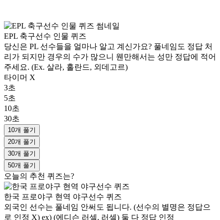
EPL 축구선수 인물 퀴즈
당신은 PL 선수들을 얼마나 알고 계신가요? 풀네임도 정답 처
리가 되지만 경우의 수가 많으니 웬만해서는 성만 정답에 적어
주세요. (Ex. 살라, 홀란드, 외데고르)
타이머 X
3초
5초
10초
30초
10개 풀기
20개 풀기
30개 풀기
50개 풀기
오늘의 추천 퀴즈는?
한국 프로야구 현역 야구선수 퀴즈
외국인 선수는 풀네임 안써도 됩니다. (선수의 별명은 정답으
로 인정 X) ex) (에디슨 러셀, 러셀) 둘 다 정답 인정