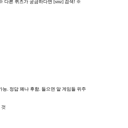
다른 퀴즈가 궁금하다면 [smz] 검색! ※
가능. 정답 꽤나 후함. 들으면 알 게임들 위주
 것