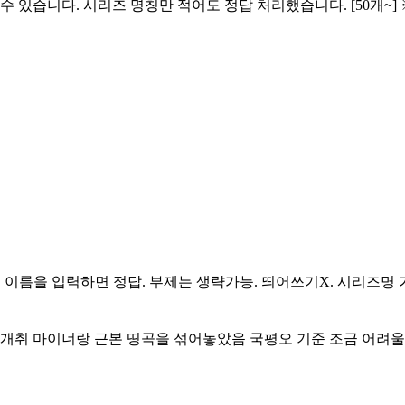
있습니다. 시리즈 명칭만 적어도 정답 처리했습니다. [50개~] ※ 
임 이름을 입력하면 정답. 부제는 생략가능. 띄어쓰기X. 시리즈명 
 개취 마이너랑 근본 띵곡을 섞어놓았음 국평오 기준 조금 어려울