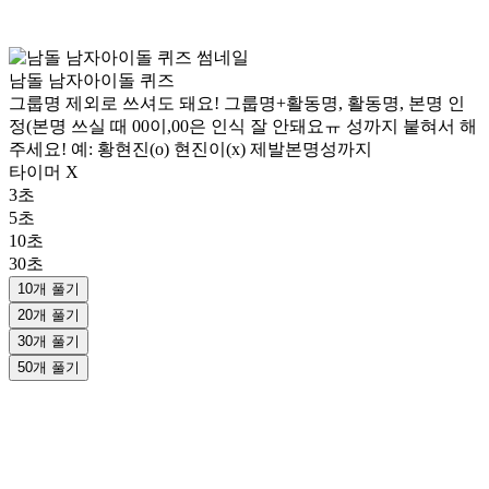
남돌 남자아이돌 퀴즈
그룹명 제외로 쓰셔도 돼요! 그룹명+활동명, 활동명, 본명 인
정(본명 쓰실 때 00이,00은 인식 잘 안돼요ㅠ 성까지 붙혀서 해
주세요! 예: 황현진(o) 현진이(x) 제발본명성까지
타이머 X
3초
5초
10초
30초
10개 풀기
20개 풀기
30개 풀기
50개 풀기