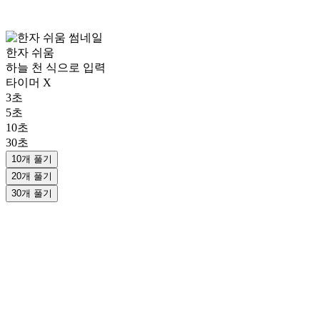
한자 쉬움
하늘 천 식으로 입력
타이머 X
3초
5초
10초
30초
10개 풀기
20개 풀기
30개 풀기