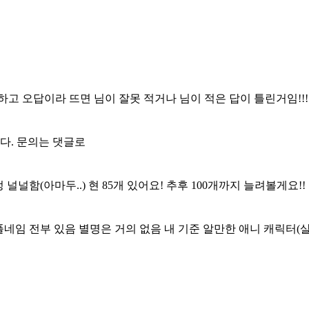
 판단하고 오답이라 뜨면 님이 잘못 적거나 님이 적은 답이 틀린거임!
다. 문의는 댓글로
널널함(아마두..) 현 85개 있어요! 추후 100개까지 늘려볼게요!
, 풀네임 전부 있음 별명은 거의 없음 내 기준 알만한 애니 캐릭터(