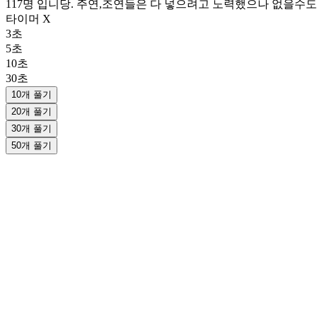
117명 입니당. 주연,조연들은 다 넣으려고 노력했으나 없을수도
타이머 X
3초
5초
10초
30초
10개 풀기
20개 풀기
30개 풀기
50개 풀기