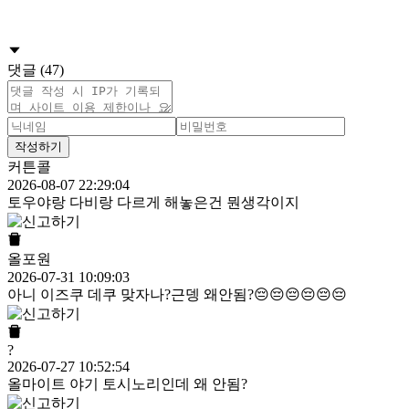
댓글 (47)
작성하기
커튼콜
2026-08-07 22:29:04
토우야랑 다비랑 다르게 해놓은건 뭔생각이지
올포원
2026-07-31 10:09:03
아니 이즈쿠 데쿠 맞자나?근뎅 왜안됨?😔😔😔😔😔😔
?
2026-07-27 10:52:54
올마이트 야기 토시노리인데 왜 안됨?