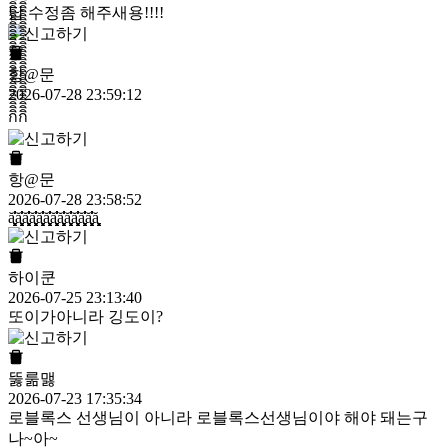
답 수정좀 해주새용!!!!
항@문
2026-07-28 23:59:12
กิิิิิิิิิิิิิิิิิิิิิิิิิิิิิิิิิิิิิิิิิิิิิิิิิิิิิิิิิิิิิิิิิิิิิิิิิิิิิิิิิิิิิิิิิิิิิิิิิิิิิิิิิิิิิิิิิิิิิิกิิิิิิิิิิิิิิิิิิิิิิิิิิิิิิิิิิิิิิิิิิิิิิิิิิิิิิิิิิิิิิิิิิิิิิิิิิิิิิิิ
항@문
2026-07-28 23:58:52
ă͓͓͓͓͓͓͓͓̓̓̓̓̓̓̓ă͓͓͓͓͓͓͓͓̓̓̓̓̓̓̓ă͓͓͓͓͓͓͓͓̓̓̓̓̓̓̓ă͓͓͓͓͓͓͓͓̓̓̓̓̓̓̓ă͓͓͓͓͓͓͓͓̓̓̓̓̓̓̓ă͓͓͓͓͓͓͓͓̓̓̓̓̓̓̓ă͓͓͓͓͓͓͓͓̓̓̓̓̓̓̓ă͓͓͓͓͓͓͓͓̓̓̓̓̓̓̓ă͓͓͓͓͓͓͓͓̓̓̓̓̓̓̓ă͓͓͓͓͓͓͓͓̓̓̓̓̓̓̓ă͓͓͓͓͓͓͓͓̓̓̓̓̓̓̓ă͓͓͓͓͓͓͓͓̓̓̓̓̓̓̓ă͓͓͓͓͓͓͓
하이쿤
2026-07-25 23:13:40
또이가아니라 깅도이?
뚫룲맳
2026-07-23 17:35:34
로블록스 선생님이 아니라 로블록스선생님이야 해야 돼는구
나~아~