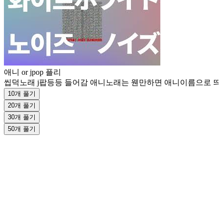
애니 or jpop 플리
씹덕노래 j팝등등 들어감 애니노래는 웬만하면 애니이름으로 띄어
10개 풀기
20개 풀기
30개 풀기
50개 풀기