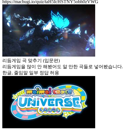
https://machugi.io/quiz/taH5IcHSTNY5obh0zVWG
리듬게임 곡 맞추기 (입문편)
리듬게임을 많이 안 해봤어도 알 만한 곡들로 넣어봤습니다.
한글, 줄임말 일부 정답 허용