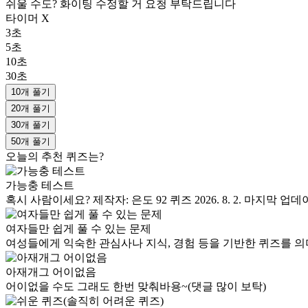
쉬울 수도? 화이팅 수정할 거 요청 부탁드립니다
타이머 X
3초
5초
10초
30초
10개 풀기
20개 풀기
30개 풀기
50개 풀기
오늘의 추천 퀴즈는?
가능충 테스트
혹시 사람이세요? 제작자: 은도 92 퀴즈 2026. 8. 2. 마지막
여자들만 쉽게 풀 수 있는 문제
여성들에게 익숙한 관심사나 지식, 경험 등을 기반한 퀴즈를 의
아재개그 어이없음
어이없을 수도 그래도 한번 맞춰바용~(댓글 많이 보탁)