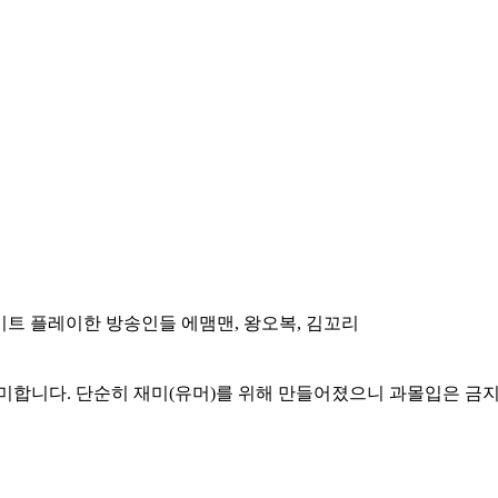
 업데이트 플레이한 방송인들 에맴맨, 왕오복, 김꼬리
미합니다. 단순히 재미(유머)를 위해 만들어졌으니 과몰입은 금지해