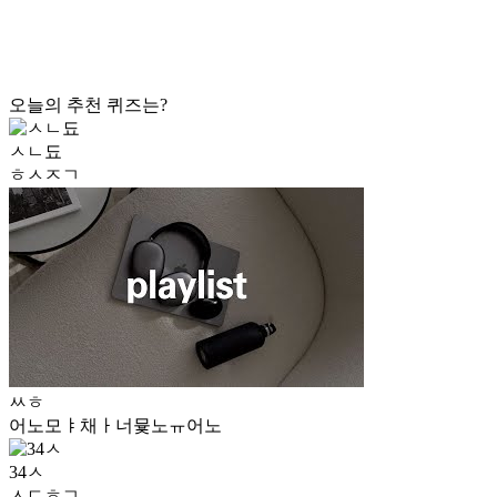
오늘의 추천 퀴즈는?
ㅅㄴ됴
ㅎㅅㅈㄱ
ㅆㅎ
어노모ㅑ채ㅏ너뮻노ㅠ어노
34ㅅ
ㅅㄷㅎㄱ