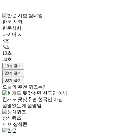
한문 시험
한문시험
타이머 X
3초
5초
10초
30초
10개 풀기
20개 풀기
30개 풀기
오늘의 추천 퀴즈는?
한개도 못맞추면 한국인 아님
설명없는게 설명임
상식퀴즈
ㄹㅇ 상식뿐