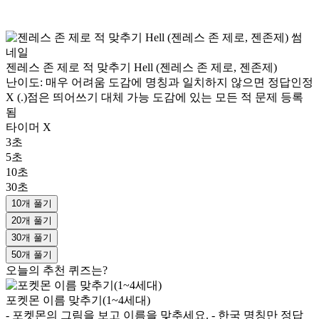
젠레스 존 제로 적 맞추기 Hell (젠레스 존 제로, 젠존제)
난이도: 매우 어려움 도감에 명칭과 일치하지 않으면 정답인정
X (.)점은 띄어쓰기 대체 가능 도감에 있는 모든 적 문제 등록
됨
타이머 X
3초
5초
10초
30초
10개 풀기
20개 풀기
30개 풀기
50개 풀기
오늘의 추천 퀴즈는?
포켓몬 이름 맞추기(1~4세대)
- 포켓몬의 그림을 보고 이름을 맞추세요. - 한국 명칭만 정답