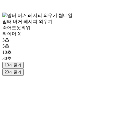
맘터 버거 레시피 외우기
죽어도못외워
타이머 X
3초
5초
10초
30초
10개 풀기
20개 풀기