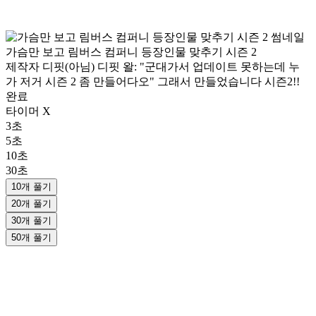
가슴만 보고 림버스 컴퍼니 등장인물 맞추기 시즌 2
제작자 디핏(아님) 디핏 왈: "군대가서 업데이트 못하는데 누
가 저거 시즌 2 좀 만들어다오" 그래서 만들었습니다 시즌2!!
완료
타이머 X
3초
5초
10초
30초
10개 풀기
20개 풀기
30개 풀기
50개 풀기