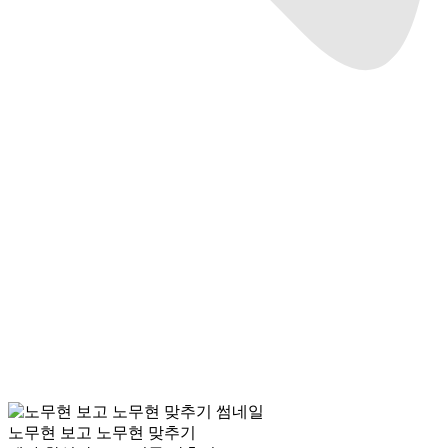
노무현 보고 노무현 맞추기