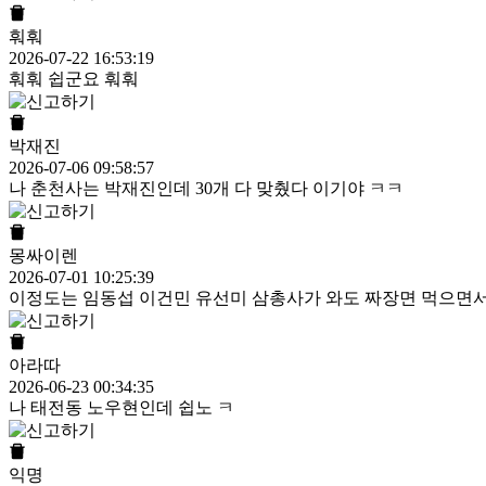
훠훠
2026-07-22 16:53:19
훠훠 쉽군요 훠훠
박재진
2026-07-06 09:58:57
나 춘천사는 박재진인데 30개 다 맞췄다 이기야 ㅋㅋ
몽싸이렌
2026-07-01 10:25:39
이정도는 임동섭 이건민 유선미 삼총사가 와도 짜장면 먹으면서
아라따
2026-06-23 00:34:35
나 태전동 노우현인데 쉽노 ㅋ
익명