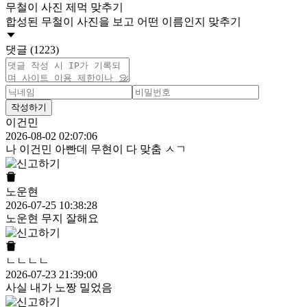
무철이 사진 제먹 맞추기
합성된 무철이 사진을 보고 어떤 이름인지 맞추기
댓글 (1223)
작성하기
이건민
2026-08-02 02:07:06
나 이건민 아빤데 무현이 다 맞춤 ㅅㄱ
노운현
2026-07-25 10:38:28
노운현 무지 잘해요
ㄴㄴㄴㄴ
2026-07-23 21:39:00
사실 내가 노짱 밀었음