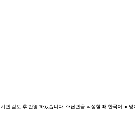
해주시면 검토 후 반영 하겠습니다. ※답변을 작성할 때 한국어 or 