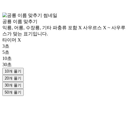
공룡 이름 맞추기
익룡, 어룡, 수장룡, 기타 파충류 포함 X 사우르스 X ~ 사우루
스가 맞는 표기입니다.
타이머 X
3초
5초
10초
30초
10개 풀기
20개 풀기
30개 풀기
50개 풀기