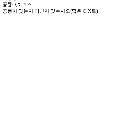
공룡O,X 퀴즈
공룡이 맞는지 아닌지 맞추시오(답은 O,X로)