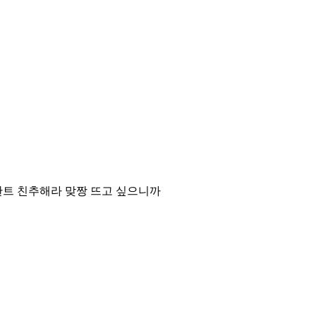
란트 친추해라 맞짱 뜨고 싶으니까