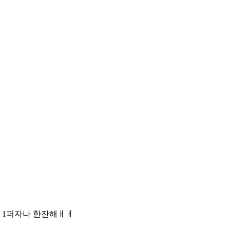
다 1퍼자나 한잔해ㅐㅐ