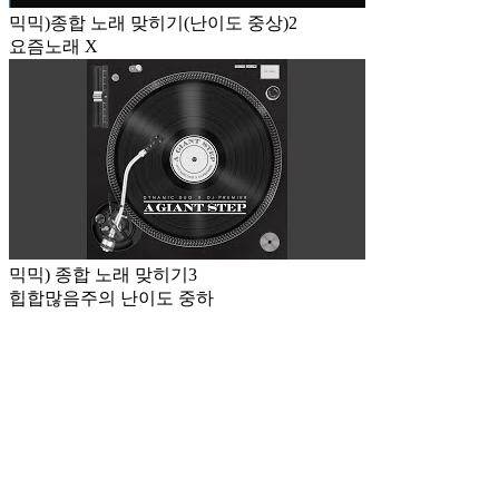
믹믹)종합 노래 맞히기(난이도 중상)2
요즘노래 X
믹믹) 종합 노래 맞히기3
힙합많음주의 난이도 중하