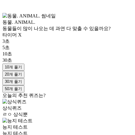
동물. ANIMAL.
동물들이 많이 나오는 데 과연 다 맞출 수 있을까요?
타이머 X
3초
5초
10초
30초
10개 풀기
20개 풀기
30개 풀기
50개 풀기
오늘의 추천 퀴즈는?
상식퀴즈
ㄹㅇ 상식뿐
능지 테스트
능지 테스트