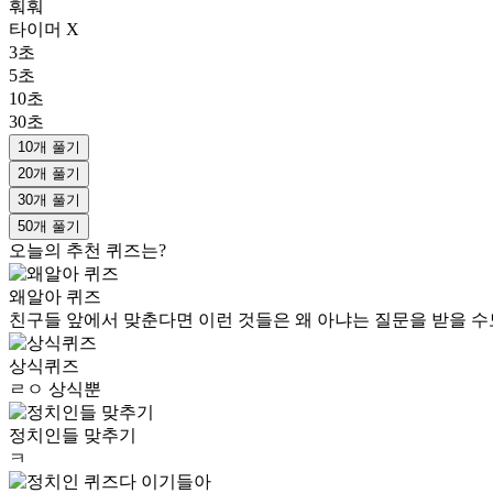
훠훠
타이머 X
3초
5초
10초
30초
10개 풀기
20개 풀기
30개 풀기
50개 풀기
오늘의 추천 퀴즈는?
왜알아 퀴즈
친구들 앞에서 맞춘다면 이런 것들은 왜 아냐는 질문을 받을 수
상식퀴즈
ㄹㅇ 상식뿐
정치인들 맞추기
ㅋ