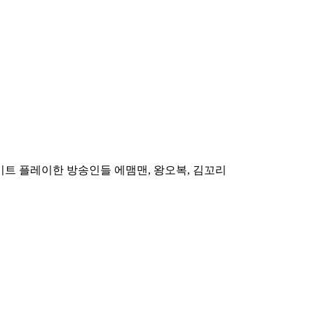
 업데이트 플레이한 방송인들 에맴맨, 왕오복, 김꼬리