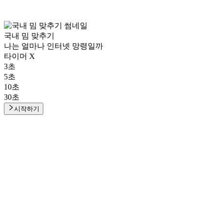
국내 밈 맞추기
나는 얼마나 인터넷 망령일까
타이머 X
3초
5초
10초
30초
시작하기